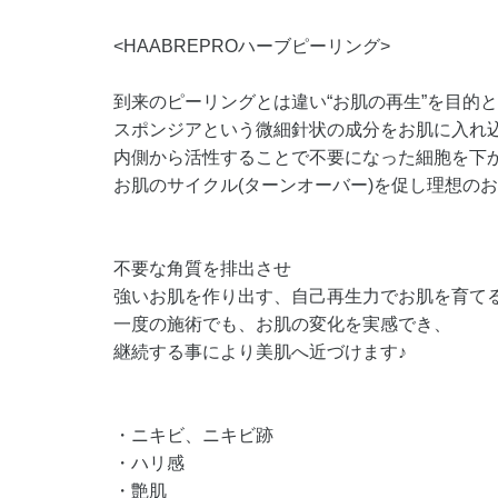
<HAABREPROハーブピーリング>
到来のピーリングとは違い“お肌の再生”を目的
スポンジアという微細針状の成分をお肌に入れ
内側から活性することで不要になった細胞を下
お肌のサイクル(ターンオーバー)を促し理想の
不要な角質を排出させ
強いお肌を作り出す、自己再生力でお肌を育て
一度の施術でも、お肌の変化を実感でき、
継続する事により美肌へ近づけます♪
・ニキビ、ニキビ跡
・ハリ感
・艶肌