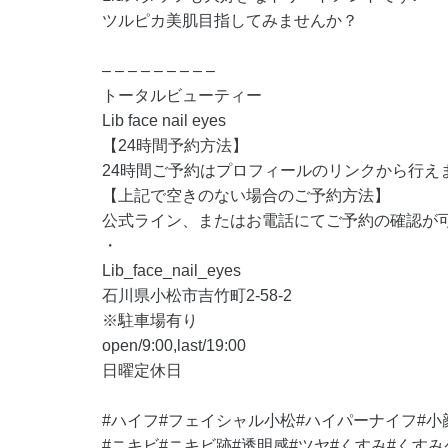
ツルピカ美肌目指してみませんか？
– – – – – – – – –
トータルビューティー
Lib face nail eyes
【24時間予約方法】
24時間ご予約はプロフィールのリンクから行え
【上記で空きのない場合のご予約方法】
公式ライン、またはお電話にてご予約の確認が
・
Lib_face_nail_eyes
石川県小松市吉竹町2-58-2
※駐車場有り
open/9:00,last/19:00
日曜定休日
#ハイフ#フェイシャル小松#ハイパーナイフ#小
#ニキビ#ニキビ跡#透明感#ツヤ#くすみ#くす