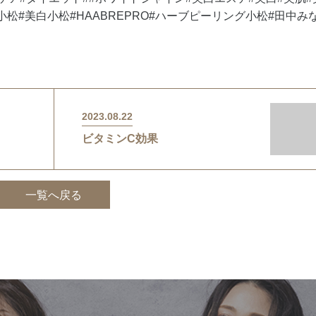
松#美白小松#HAABREPRO#ハーブピーリング小松#田中み
2023.08.22
ビタミンC効果
一覧へ戻る