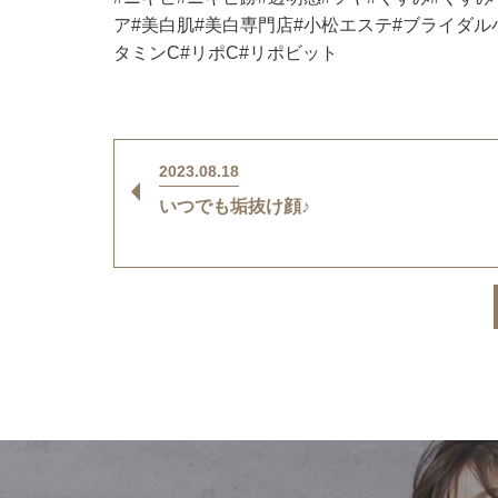
ア#美白肌#美白専門店#小松エステ#ブライダル小
タミンC#リポC#リポビット
2023.08.18
いつでも垢抜け顔♪