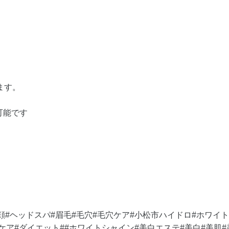
ます。
可能です
顔#ヘッドスパ#眉毛#毛穴#毛穴ケア#小松市ハイドロ#ホワイ
みケア#ダイエット##ホワイトシャイン#美白エステ#美白#美肌#