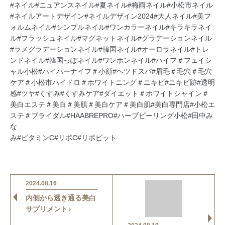
#ネイル#ニュアンスネイル#夏ネイル#梅雨ネイル#小松市ネイル
#ネイルアートデザイン#ネイルデザイン2024#大人ネイル#美フ
ォルムネイル#シンプルネイル#ワンカラーネイル#キラキラネイ
ル#フラッシュネイル#マグネットネイル#グラデーションネイル
#ラメグラデーションネイル#韓国ネイル#オーロラネイル#トレ
ンドネイル#韓国っぽネイル#ワンホンネイル#ハイフ＃フェイシ
ャル小松#ハイパーナイフ＃小顔#ヘツドスパ#眉毛＃毛穴＃毛穴
ケア＃小松市ハイドロ＃ホワイトニング＃ニキビ#ニキビ跡#透明
感#ツヤ#くすみ#くすみケア#ダイエット＃ホワイトシャイン＃
美白エステ＃美白＃美肌＃美白ケア＃美白肌#美白専門店#小松エ
ステ＃ブライダル#HAABREPRO#ハーブピーリング小松#田中み
な
み#ビタミンC#リポC#リポビット
2024.08.16
内側から透き通る美白
サプリメント♪