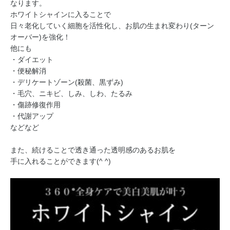
なります。
ホワイトシャインに入ることで
日々老化していく細胞を活性化し、お肌の生まれ変わり(ターン
オーバー)を強化！
他にも
・ダイエット
・便秘解消
・デリケートゾーン(殺菌、黒ずみ)
・毛穴、ニキビ、しみ、しわ、たるみ
・傷跡修復作用
・代謝アップ
などなど
また、続けることで透き通った透明感のあるお肌を
手に入れることができます(^ ^)