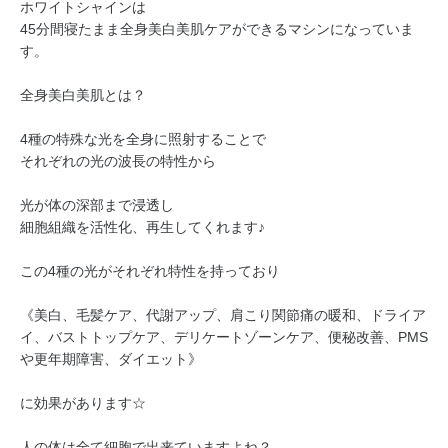
ホワイトシャインは
45分間寝たまま全身美白美肌ケアができるマシンになっていま
す。
全身美白美肌とは？
4種の特殊な光を全身に照射することで
それぞれの光の波長の特性から
光が体の深部まで浸透し
細胞組織を活性化、再生してくれます♪
この4種の光がそれぞれ特性を持っており
《美白、毛髪ケア、代謝アップ、肩こり関節痛の暖和、ドライア
イ、バストトップケア、デリケートゾーンケア、便秘改善、PMS
や更年期障害、ダイエット》
に効果があります☆
人の体は全て細胞で出来ていますよね？