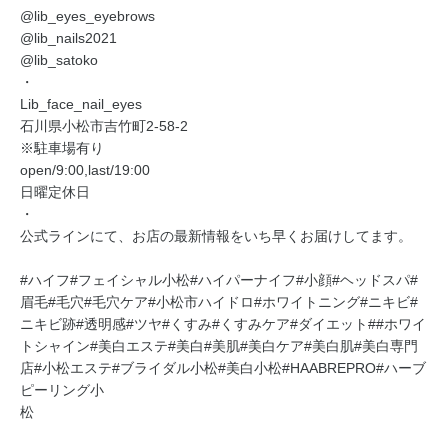
@lib_eyes_eyebrows
@lib_nails2021
@lib_satoko
・
Lib_face_nail_eyes
石川県小松市吉竹町2-58-2
※駐車場有り
open/9:00,last/19:00
日曜定休日
・
公式ラインにて、お店の最新情報をいち早くお届けしてます。
#ハイフ#フェイシャル小松#ハイパーナイフ#小顔#ヘッドスパ#
眉毛#毛穴#毛穴ケア#小松市ハイドロ#ホワイトニング#ニキビ#
ニキビ跡#透明感#ツヤ#くすみ#くすみケア#ダイエット##ホワイ
トシャイン#美白エステ#美白#美肌#美白ケア#美白肌#美白専門
店#小松エステ#ブライダル小松#美白小松#HAABREPRO#ハーブ
ピーリング小
松