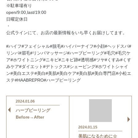
※駐車場有り
open/9:00,last/19:00
日曜定休日
・
公式ラインにて、お店の最新情報をいち早くお届けしてます。
#ハイフ#フェイシャル#脱毛#ハイパーナイフ#小顔#ヘッドスパ#
リンパ#眉毛#リンパマッサージ#ハーブピーリング#毛穴#毛穴ケ
ア#ホワイトニング#ニキビ#ニキビ跡#透明感#ツヤ#くすみ#くす
みケア#ダイエット#デトックス#シェービング#ホワイトシャイ
ン#美白エステ#美白#美肌#美白ケア#美白肌#美白専門店#小松エ
ステ#HAABREPRO#ハーブピーリング
2024.01.06
ハーブピーリング
Before→After
2024.01.15
美肌になるために☆